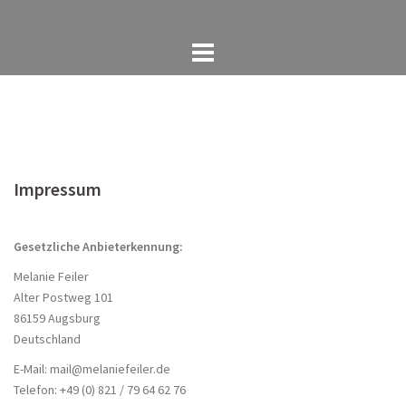
Skip
to
content
Impressum
Gesetzliche Anbieterkennung:
Melanie Feiler
Alter Postweg 101
86159 Augsburg
Deutschland
E-Mail: mail@melaniefeiler.de
Telefon: +49 (0) 821 /
79 64 62 76