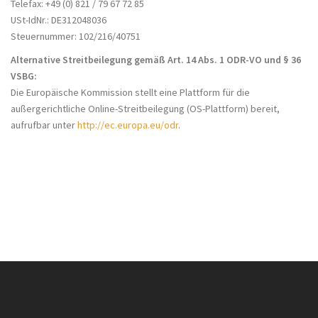
Telefax: +49 (0) 821 / 79 67 72 85
USt-IdNr.: DE312048036
Steuernummer: 102/216/40751
Alternative Streitbeilegung gemäß Art. 14 Abs. 1 ODR-VO und § 36
VSBG:
Die Europäische Kommission stellt eine Plattform für die
außergerichtliche Online-Streitbeilegung (OS-Plattform) bereit,
aufrufbar unter
http://ec.europa.eu/odr
.